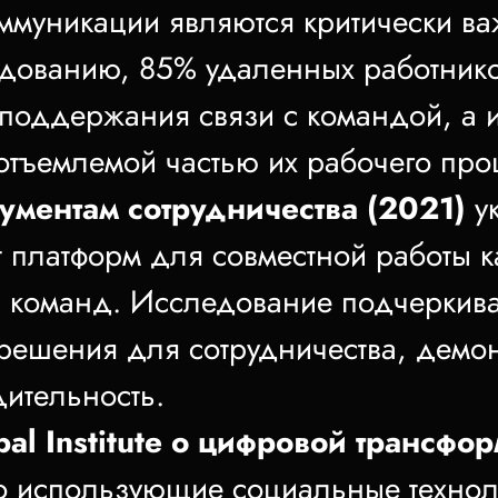
оммуникации являются критически 
едованию, 85% удаленных работник
поддержания связи с командой, а 
еотъемлемой частью их рабочего про
рументам сотрудничества (2021)
ук
т платформ для совместной работы 
и команд. Исследование подчеркива
ешения для сотрудничества, демо
дительность.
al Institute о цифровой трансфо
о использующие социальные техноло