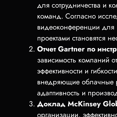
для сотрудничества и к
команд. Согласно иссл
видеоконференции для 
проектами становятся н
Отчет Gartner по инст
зависимость компаний о
эффективности и гибкост
внедряющие облачные р
адаптивность и произво
Доклад McKinsey Glob
организации, эффективн