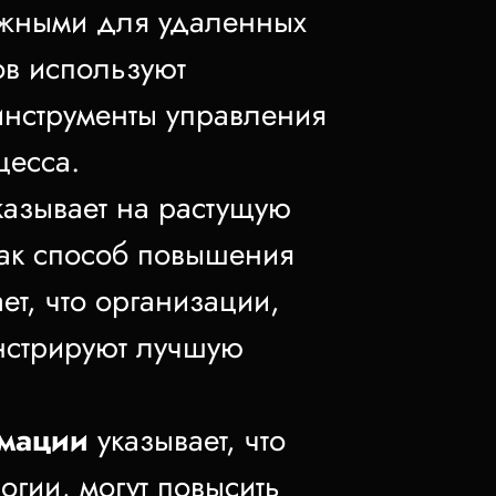
важными для удаленных
ов используют
инструменты управления
цесса.
азывает на растущую
как способ повышения
ет, что организации,
нстрируют лучшую
рмации
указывает, что
гии, могут повысить