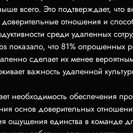
 выше всего. Это подтверждает, что
ь доверительные отношения и спосо
одуктивности среди удаленных сотру
bs показало, что 81% опрошенных ре
даленно сделает их менее вероятным
еркивает важность удаленной культу
ет необходимость обеспечения про
ния основ доверительных отношени
ия ощущения единства в команде д