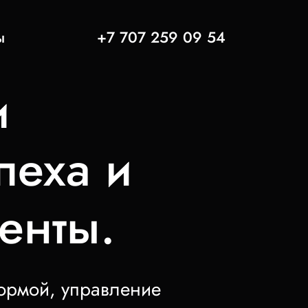
ы
+7 707 259 09 54
и
пеха и
енты.
нормой, управление