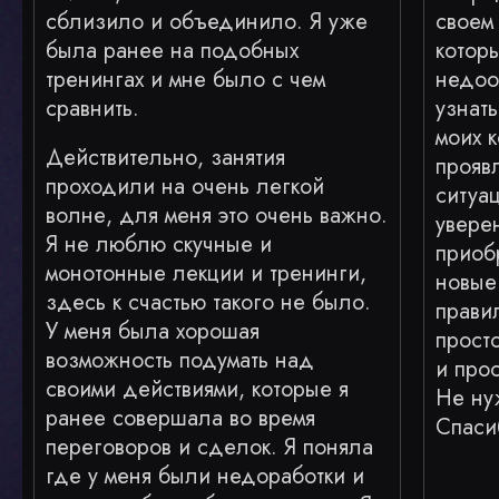
сблизило и объединило. Я уже
своем
была ранее на подобных
которы
тренингах и мне было с чем
недоо
сравнить.
узнать
моих к
Действительно, занятия
прояв
проходили на очень легкой
ситуа
волне, для меня это очень важно.
увере
Я не люблю скучные и
приоб
монотонные лекции и тренинги,
новые.
здесь к счастью такого не было.
прави
У меня была хорошая
прост
возможность подумать над
и прос
своими действиями, которые я
Не ну
ранее совершала во время
Спаси
переговоров и сделок. Я поняла
где у меня были недоработки и